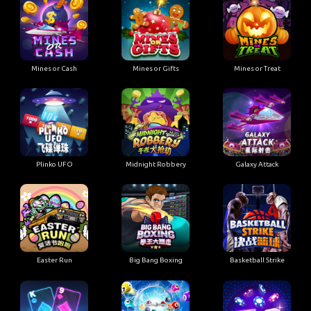
Mines or Cash
Mines or Gifts
Mines or Treat
Plinko UFO
Midnight Robbery
Galaxy Attack
Easter Run
Big Bang Boxing
Basketball Strike