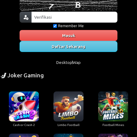
Remember Me
Masuk
Daftar Sekarang
Desktop
Wap
Joker Gaming
Cash or Crash 2
Limbo Football
Football Mines