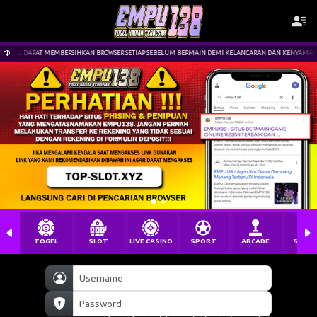
APAT MEMBERSIHKAN BROWSER SETIAP SEBELUM BERMAIN DEMI KELANCARAN DAN KENYAMANAN BERM
TOGEL
SLOT
LIVE CASINO
SPORT
ARCADE
SABU