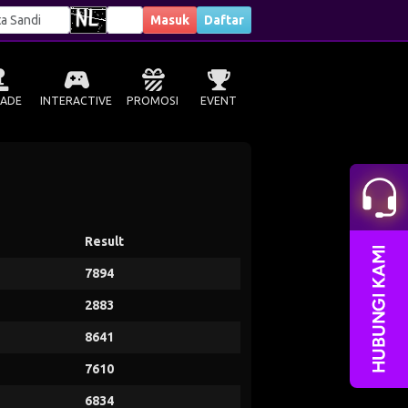
AN BERMAIN
DIHARAPKAN UNTUK SELALU DAPAT MEMBERSIHKAN BRO
Masuk
Daftar
ADE
INTERACTIVE
PROMOSI
EVENT
Result
7894
2883
8641
7610
6834