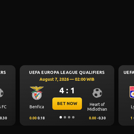
 INTERNATIONAL
E-FOOTBALL F24 INTERNATIONAL
NDLY
FRIENDLY
6 — 03:30 WIB
August 7, 2026 — 04:00 WIB
 0
0 : 0
NOW
BET NOW
e-Portugal
e-England
e-Finlan
0.00
0.87
1.75
0.70
-1.75
-0.