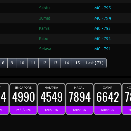
Sabtu
MC - 795
Jumat
MC - 794
Kamis
MC - 793
Rabu
MC - 792
Selasa
MC - 791
8
9
10
11
12
13
14
15
Last ( 73 )
Y
SINGAPORE
MALAYSIA
MACAU
QATAR
H
84
4990
4549
7894
6642
7
26
25/6/2026
6/8/2026
6/8/2026
6/8/2026
2