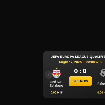
EFA CHAMPIONS LEAGUE QUALIFIERS
E-FOOTBALL F24
FRIE
August 12, 2026 — 02:00 WIB
August 7, 202
0 : 0
0 :
Previous
BET NOW
Lyon
Sparta Praha
BET 
e-Poland
1
0.86
-1
0.96
0.00
0.81