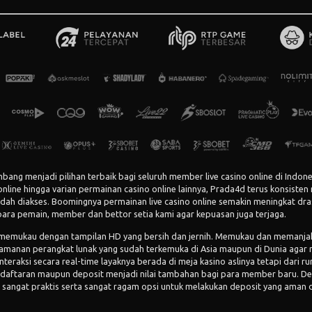
PERATURAN
|
INFORMASI BANK
|
HUBUNGI KAMI
|
KEBIJAKAN P
bang menjadi pilihan terbaik bagi seluruh member live casino online di Ind
online hingga varian permainan casino online lainnya, Prada4d terus konsist
h diakses. Boomingnya permainan live casino online semakin meningkat drast
ara pemain, member dan bettor setia kami agar kepuasan juga terjaga.
g memukau dengan tampilan HD yang bersih dan jernih. Memukau dan memanj
amanan perangkat lunak yang sudah terkemuka di Asia maupun di Dunia agar
teraksi secara real-time layaknya berada di meja kasino aslinya tetapi dari 
ndaftaran maupun deposit menjadi nilai tambahan bagi para member baru. De
sangat praktis serta sangat ragam opsi untuk melakukan deposit yang aman d