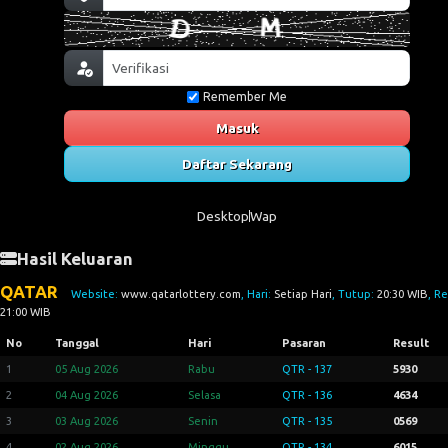
Remember Me
Masuk
Daftar Sekarang
Desktop
Wap
Hasil Keluaran
QATAR
Website:
www.qatarlottery.com
, Hari:
Setiap Hari
, Tutup:
20:30 WIB
, Re
21:00 WIB
No
Tanggal
Hari
Pasaran
Result
1
05 Aug 2026
Rabu
QTR - 137
5930
2
04 Aug 2026
Selasa
QTR - 136
4634
3
03 Aug 2026
Senin
QTR - 135
0569
4
02 Aug 2026
Minggu
QTR - 134
6015