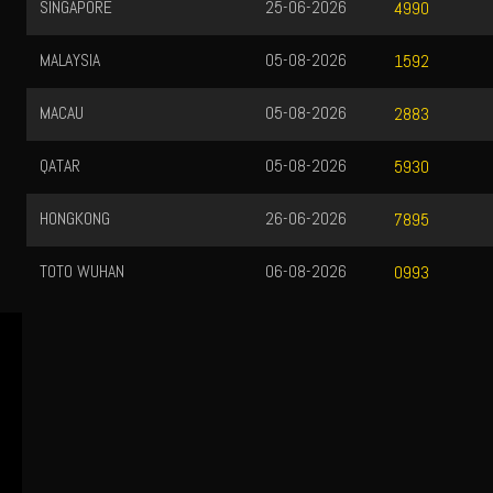
SINGAPORE
25-06-2026
4990
MALAYSIA
05-08-2026
1592
MACAU
05-08-2026
2883
QATAR
05-08-2026
5930
HONGKONG
26-06-2026
7895
TOTO WUHAN
06-08-2026
0993