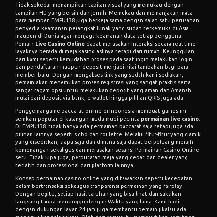
Tidak sekedar menampilkan tapilan visual yang memukau dengan
tampilan HD yang bersih dan jernih. Memukau dan memanjakan mata
para member. EMPU138 juga berkeja sama dengan salah satu perusahan
penyedia keamanan perangkat lunak yang sudah terkemuka di Asia
maupun di Dunia agar menjaga keamanan data setiap pengguna.
Pemain
Live Casino Online
dapat merasakan Interaksi secara real-time
layaknya berada di meja kasino aslinya tetapi dari rumah. Keunggulan
dari kami seperti kemudahan proses pada saat ingin melakukan login
dan pendaftaran maupun deposit menjadi nilai tambahan bagi para
member baru. Dengan mengakses link yang sudah kami sediakan,
pemain akan menemukan proses registrasi yang sangat praktis serta
sangat ragam opsi untuk melakukan deposit yang aman dan Amanah
mulai dari deposit via bank, e-wallet hingga pilihan QRIS juga ada.
Penggemar game baccarat online di Indonesia membuat games ini
semkain popular di kalangan muda-mudi pecinta
permainan live casino
.
Di EMPU138, tidak hanya ada permainan baccarat saja tetapi juga ada
pilihan lainnya seperti sicbo dan roulette. Melalui fitur-fitur yang ciamik
yang disediakan, siapa saja dan dimana saja dapat berpeluang meraih
kemenangan sekaligus dan merasakan sesansi Permainan Casino Online
seru. Tidak lupa juga, perputaran meja yang cepat dan dealer yang
terlatih dan professional dari platform lainnya.
Konsep permainan casino online yang ditawarkan seperti kecepatan
dalam bertransaksi sekaligus tranparansi permainan yang fairplay.
Dengan begitu, setiap hasil taruhan yang bisa lihat dan saksikan
langsung tanpa menunggu dengan Waktu yang lama. Kami hadir
dengan dukungan layan 24 jam juga membantu pemain jikalau ada