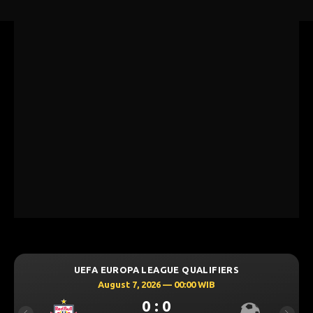
UEFA EUROPA LEAGUE QUALIFIERS
August 7, 2026 — 00:00 WIB
0 : 0