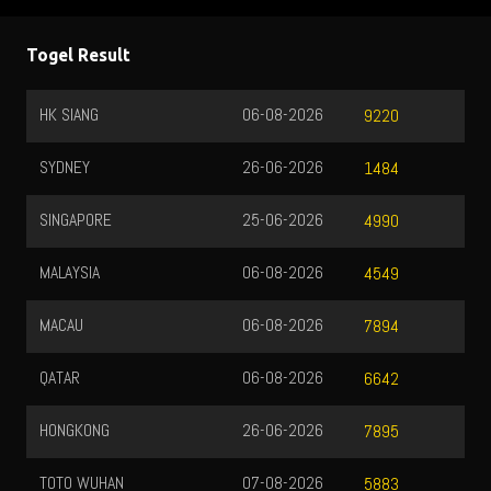
Togel Result
HK SIANG
06-08-2026
9220
SYDNEY
26-06-2026
1484
SINGAPORE
25-06-2026
4990
MALAYSIA
06-08-2026
4549
MACAU
06-08-2026
7894
QATAR
06-08-2026
6642
HONGKONG
26-06-2026
7895
TOTO WUHAN
07-08-2026
5883