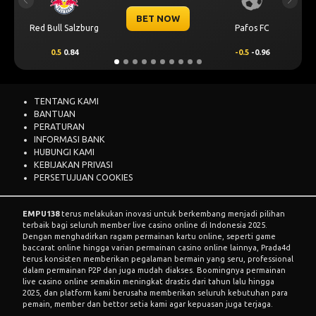
Previous
Next
BET NOW
Red Bull Salzburg
Pafos FC
0.5
0.84
-0.5
-0.96
TENTANG KAMI
BANTUAN
PERATURAN
INFORMASI BANK
HUBUNGI KAMI
KEBIJAKAN PRIVASI
PERSETUJUAN COOKIES
EMPU138
terus melakukan inovasi untuk berkembang menjadi pilihan
terbaik bagi seluruh member live casino online di Indonesia 2025.
Dengan menghadirkan ragam permainan kartu online, seperti game
baccarat online hingga varian permainan casino online lainnya, Prada4d
terus konsisten memberikan pegalaman bermain yang seru, professional
dalam permainan P2P dan juga mudah diakses. Boomingnya permainan
live casino online semakin meningkat drastis dari tahun lalu hingga
2025, dan platform kami berusaha memberikan seluruh kebutuhan para
pemain, member dan bettor setia kami agar kepuasan juga terjaga.