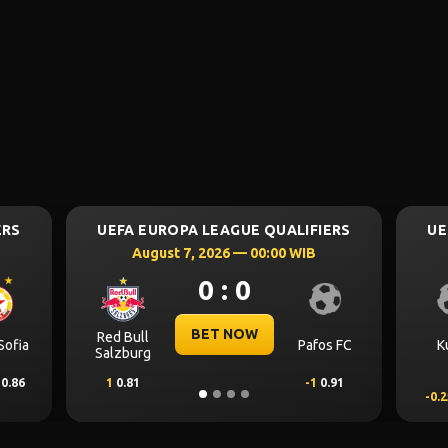
g Net Bass
Genie Mystery
Zeustrik
DJ FEVER
Leprechaun’s Fortune
Mace of Her
ERS
UEFA EUROPA LEAGUE QUALIFIERS
UE
August 6, 2026 — 22:59 WIB
0 : 0
BET NOW
Jagiellonia
Linc
ktas
Rangers FC
Bialystok
Imp
0.65
0.00
-0.95
0.00
0.74
-0.
finity Ocean
Jewel Mastermind
PUBG2