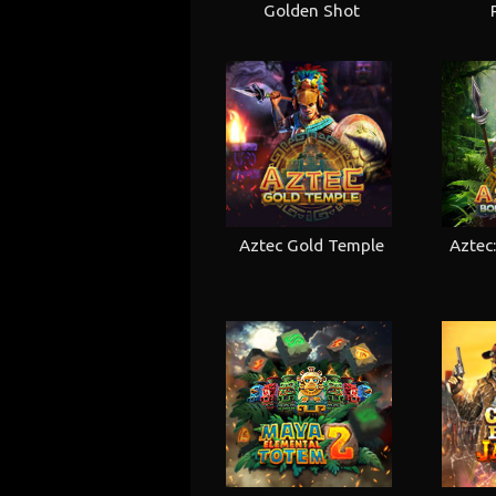
Golden Shot
Aztec Gold Temple
Aztec