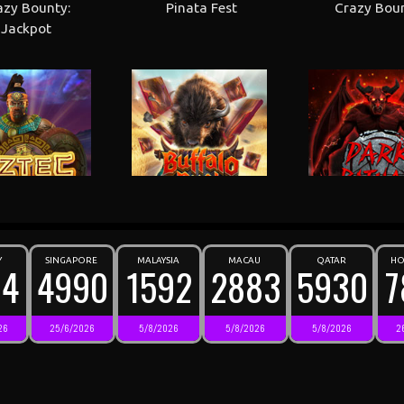
azy Bounty:
Pinata Fest
Crazy Bou
Jackpot
c: Bonus Hunt
Buffalo Rush
Dark Ritu
Y
SINGAPORE
MALAYSIA
MACAU
QATAR
H
84
4990
1592
2883
5930
7
26
25/6/2026
5/8/2026
5/8/2026
5/8/2026
2