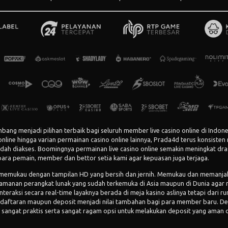
ghting Bull
Cat & Mouse
Aztec: Bonus 
Xmas
anji Bonanza
Starry Adventure
Phantom Mult
bang menjadi pilihan terbaik bagi seluruh member live casino online di Ind
online hingga varian permainan casino online lainnya, Prada4d terus konsist
h diakses. Boomingnya permainan live casino online semakin meningkat drast
ara pemain, member dan bettor setia kami agar kepuasan juga terjaga.
g memukau dengan tampilan HD yang bersih dan jernih. Memukau dan memanj
amanan perangkat lunak yang sudah terkemuka di Asia maupun di Dunia agar
teraksi secara real-time layaknya berada di meja kasino aslinya tetapi dari 
ndaftaran maupun deposit menjadi nilai tambahan bagi para member baru. De
sangat praktis serta sangat ragam opsi untuk melakukan deposit yang aman d