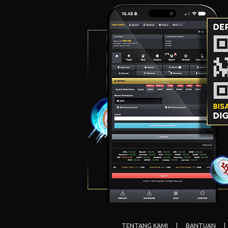
Anubis
Slotto 4D
Xmas
TENTANG KAMI
|
BANTUAN
|