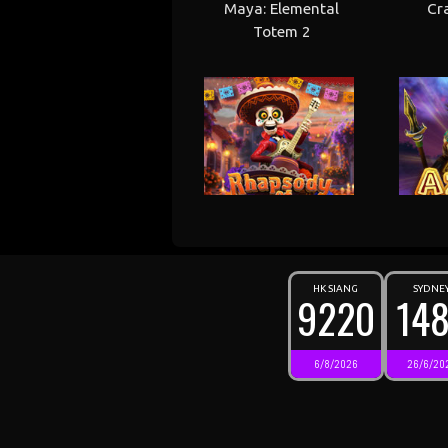
Maya: Elemental
Cr
Totem 2
Rhapsody of Muertos
Azte
HK SIANG
SYDNE
9220
14
6/8/2026
26/6/20